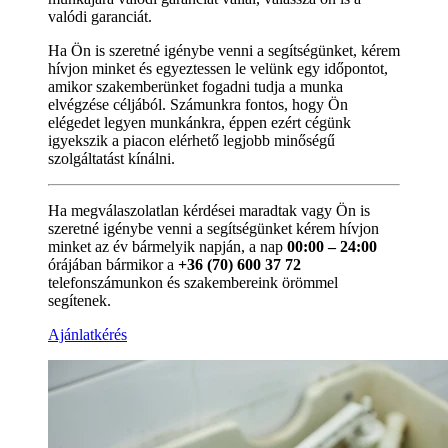
valódi garanciát.
Ha Ön is szeretné igénybe venni a segítségünket, kérem
hívjon minket és egyeztessen le velünk egy időpontot,
amikor szakemberünket fogadni tudja a munka
elvégzése céljából. Számunkra fontos, hogy Ön
elégedet legyen munkánkra, éppen ezért cégünk
igyekszik a piacon elérhető legjobb minőségű
szolgáltatást kínálni.
Ha megválaszolatlan kérdései maradtak vagy Ön is
szeretné igénybe venni a segítségünket kérem hívjon
minket az év bármelyik napján, a nap
00:00 – 24:00
órájában bármikor a
+36 (70) 600 37 72
telefonszámunkon és szakembereink örömmel
segítenek.
Ajánlatkérés