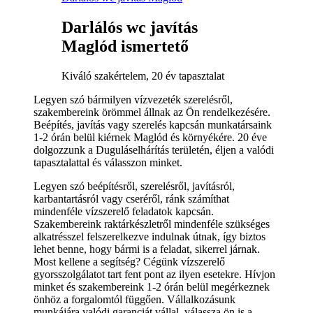
Darlálós wc javítás
Maglód ismertető
Kiváló szakértelem, 20 év tapasztalat
Legyen szó bármilyen vízvezeték szerelésről,
szakembereink örömmel állnak az Ön rendelkezésére.
Beépítés, javítás vagy szerelés kapcsán munkatársaink
1-2 órán belül kiérnek Maglód és környékére. 20 éve
dolgozzunk a Duguláselhárítás területén, éljen a valódi
tapasztalattal és válasszon minket.
Legyen szó beépítésről, szerelésről, javításról,
karbantartásról vagy cseréről, ránk számíthat
mindenféle vízszerelő feladatok kapcsán.
Szakembereink raktárkészletről mindenféle szükséges
alkatrésszel felszerelkezve indulnak útnak, így biztos
lehet benne, hogy bármi is a feladat, sikerrel járnak.
Most kellene a segítség? Cégünk vízszerelő
gyorsszolgálatot tart fent pont az ilyen esetekre. Hívjon
minket és szakembereink 1-2 órán belül megérkeznek
önhöz a forgalomtól függően. Vállalkozásunk
munkájára valódi garanciát vállal, válassza ön is a