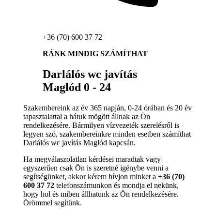
+36 (70) 600 37 72
RÁNK MINDIG SZÁMÍTHAT
Darlálós wc javítás
Maglód 0 - 24
Szakembereink az év 365 napján, 0-24 órában és 20 év
tapasztalattal a hátuk mögött állnak az Ön
rendelkezésére. Bármilyen vízvezeték szerelésről is
legyen szó, szakembereinkre minden esetben számíthat
Darlálós wc javítás Maglód kapcsán.
Ha megválaszolatlan kérdései maradtak vagy
egyszerűen csak Ön is szeretné igénybe venni a
segítségünket, akkor kérem hívjon minket a
+36 (70)
600 37 72
telefonszámunkon és mondja el nekünk,
hogy hol és miben állhatunk az Ön rendelkezésére.
Örömmel segítünk.