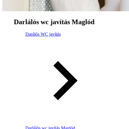
Darlálós wc javítás Maglód
Darálós WC javítás
Darlálós wc javítás Maglód