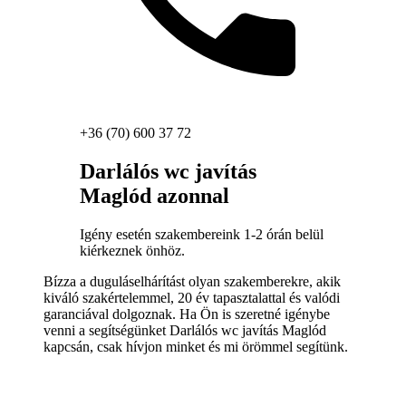
+36 (70) 600 37 72
Darlálós wc javítás
Maglód azonnal
Igény esetén szakembereink 1-2 órán belül
kiérkeznek önhöz.
Bízza a duguláselhárítást olyan szakemberekre, akik
kiváló szakértelemmel, 20 év tapasztalattal és valódi
garanciával dolgoznak. Ha Ön is szeretné igénybe
venni a segítségünket Darlálós wc javítás Maglód
kapcsán, csak hívjon minket és mi örömmel segítünk.