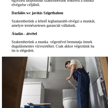
egyeztett időpontban szakemberünk felkeresi a munka
elvégzése céljából.
Darlálós wc javítás Szigethalom
Szakemberünk a lehető leghamarabb elvégzi a munkát,
amelyre természetesen garanciát vállalunk.
Átadás - átvétel
Szakemberünk a munka végeztével bemutatja önnek
dugulásmentes vízvezetéket. Csak akkor végeztünk ha
ön is elégedett.