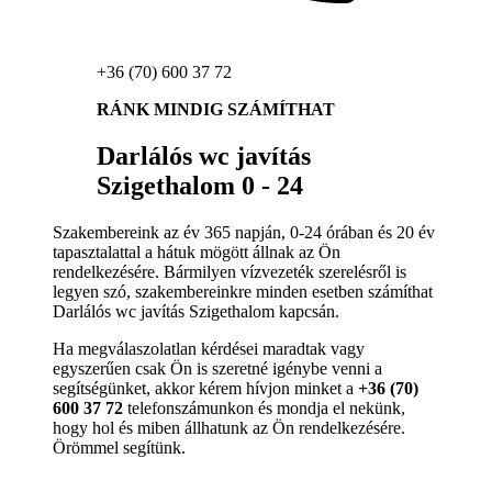
+36 (70) 600 37 72
RÁNK MINDIG SZÁMÍTHAT
Darlálós wc javítás
Szigethalom 0 - 24
Szakembereink az év 365 napján, 0-24 órában és 20 év
tapasztalattal a hátuk mögött állnak az Ön
rendelkezésére. Bármilyen vízvezeték szerelésről is
legyen szó, szakembereinkre minden esetben számíthat
Darlálós wc javítás Szigethalom kapcsán.
Ha megválaszolatlan kérdései maradtak vagy
egyszerűen csak Ön is szeretné igénybe venni a
segítségünket, akkor kérem hívjon minket a
+36 (70)
600 37 72
telefonszámunkon és mondja el nekünk,
hogy hol és miben állhatunk az Ön rendelkezésére.
Örömmel segítünk.