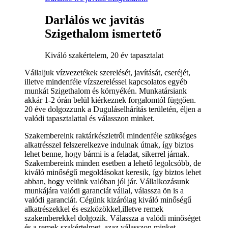
Darlálós wc javítás
Szigethalom ismertető
Kiváló szakértelem, 20 év tapasztalat
Vállaljuk vízvezetékek szerelését, javítását, cseréjét,
illetve mindenféle vízszereléssel kapcsolatos egyéb
munkát Szigethalom és környékén. Munkatársiank
akkár 1-2 órán belül kiérkeznek forgalomtól függően.
20 éve dolgozzunk a Duguláselhárítás területén, éljen a
valódi tapasztalattal és válasszon minket.
Szakembereink raktárkészletről mindenféle szükséges
alkatrésszel felszerelkezve indulnak útnak, így biztos
lehet benne, hogy bármi is a feladat, sikerrel járnak.
Szakembereink minden esetben a lehető legolcsóbb, de
kiváló minőségű megoldásokat keresik, így biztos lehet
abban, hogy velünk valóban jól jár. Vállalkozásunk
munkájára valódi garanciát vállal, válassza ön is a
valódi garanciát. Cégünk kizárólag kiváló minőségű
alkatrészekkel és eszközökkel,illetve remek
szakemberekkel dolgozik. Válassza a valódi minőséget
és a remek szakértelmet, azaz válasszon minket.