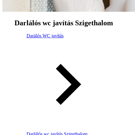
Darlálós wc javítás Szigethalom
Darálós WC javítás
Darlálós wc javítás Szigethalom