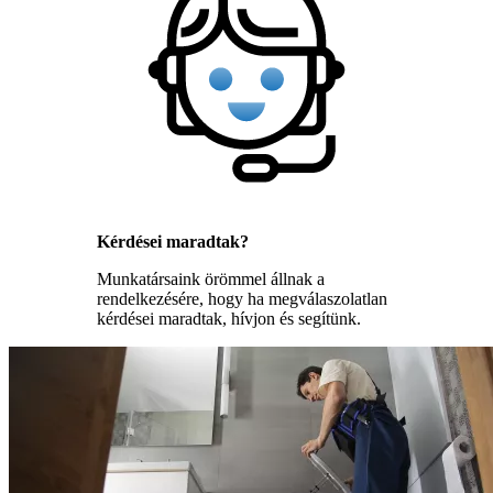
Kérdései maradtak?
Munkatársaink örömmel állnak a
rendelkezésére, hogy ha megválaszolatlan
kérdései maradtak, hívjon és segítünk.